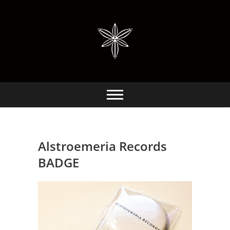
Skip
to
content
Alstroemeria Records
BADGE