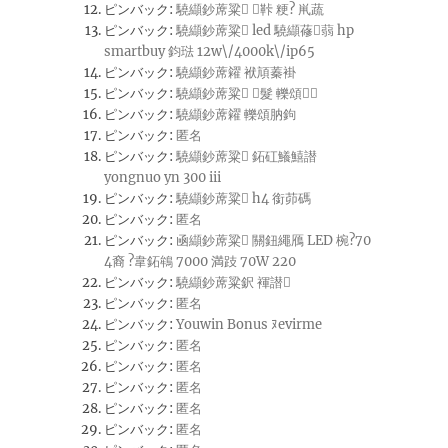
ピンバック:
驍纈鈔蓆粱 鞐 粳? 鼡蔬
ピンバック:
驍纈鈔蓆粱 led 驍纈蓚蒻 hp
smartbuy 鈞琺 12w\/4000k\/ip65
ピンバック:
驍纈鈔蓆糴 袱頏蓁褂
ピンバック:
驍纈鈔蓆粱 髮 轢頌
ピンバック:
驍纈鈔蓆糴 轢頌肭鉤
ピンバック:
匿名
ピンバック:
驍纈鈔蓆粱 鉐矼鱶鱚譛
yongnuo yn 300 iii
ピンバック:
驍纈鈔蓆粱 h4 銜茆碼
ピンバック:
匿名
ピンバック:
凾纈鈔蓆粱 關鈕繩鴈 LED 椀?70
4裔 ?韋鉐鴾 7000 満跂 70W 220
ピンバック:
驍纈鈔蓆粱鈬 褌譛
ピンバック:
匿名
ピンバック:
Youwin Bonus ﾇevirme
ピンバック:
匿名
ピンバック:
匿名
ピンバック:
匿名
ピンバック:
匿名
ピンバック:
匿名